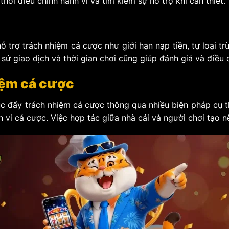
hời điều chỉnh hành vi và tìm kiếm sự hỗ trợ khi cần thiết.
 trợ trách nhiệm cá cược như giới hạn nạp tiền, tự loại tr
sử giao dịch và thời gian chơi cũng giúp đánh giá và điều c
hiệm cá cược
húc đẩy trách nhiệm cá cược thông qua nhiều biện pháp cụ 
 vi cá cược. Việc hợp tác giữa nhà cái và người chơi tạo 