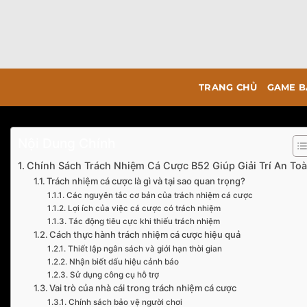
Bỏ
qua
nội
dung
TRANG CHỦ
GAME B
Nội Dung Chính
Chính Sách Trách Nhiệm Cá Cược B52 Giúp Giải Trí An To
Trách nhiệm cá cược là gì và tại sao quan trọng?
Các nguyên tắc cơ bản của trách nhiệm cá cược
Lợi ích của việc cá cược có trách nhiệm
Tác động tiêu cực khi thiếu trách nhiệm
Cách thực hành trách nhiệm cá cược hiệu quả
Thiết lập ngân sách và giới hạn thời gian
Nhận biết dấu hiệu cảnh báo
Sử dụng công cụ hỗ trợ
Vai trò của nhà cái trong trách nhiệm cá cược
Chính sách bảo vệ người chơi