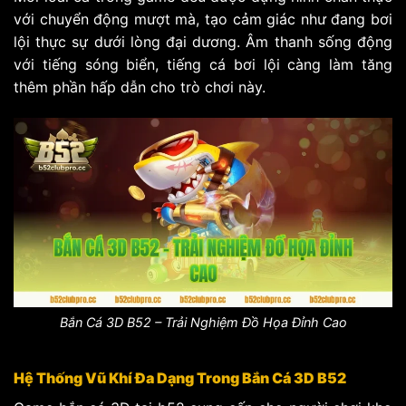
với chuyển động mượt mà, tạo cảm giác như đang bơi
lội thực sự dưới lòng đại dương. Âm thanh sống động
với tiếng sóng biển, tiếng cá bơi lội càng làm tăng
thêm phần hấp dẫn cho trò chơi này.
Bắn Cá 3D B52 – Trải Nghiệm Đồ Họa Đỉnh Cao
Hệ Thống Vũ Khí Đa Dạng Trong Bắn Cá 3D B52