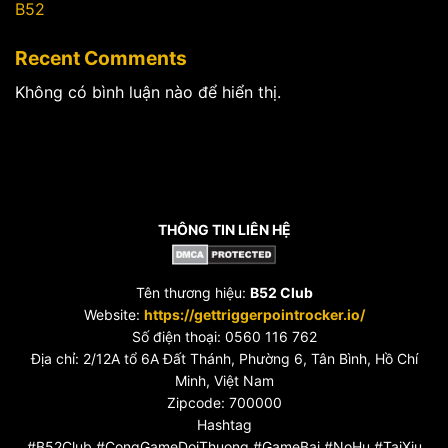
B52
Recent Comments
Không có bình luận nào để hiển thị.
THÔNG TIN LIÊN HỆ
Tên thương hiệu:
B52 Club
Website:
https://gettriggerpointrocker.io/
Số điện thoại: 0560 116 762
Địa chỉ: 2/12A tổ 6A Đất Thánh, Phường 6, Tân Bình, Hồ Chí
Minh, Việt Nam
Zipcode: 700000
Hashtag
#B52Club #CongGameDoiThuong #GameBai #NoHu #TaiXiu