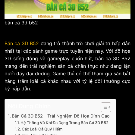
bắn cá 3d b52
Bắn cá 3D B52
đang trở thành trò chơi giải trí hấp dẫn
nhất tại các sảnh game trực tuyến hiện nay. Với đồ họa
3D sống động và gameplay cuốn hút, bắn cá 3D B52
mang đến trải nghiệm săn cá chân thực như đang lặn
dưới đáy đại dương. Game thủ có thể tham gia săn bắt
hàng trăm loài cá khác nhau với tỷ lệ đổi thưởng cực
kỳ hấp dẫn.
Nội Dung Chính
Bắn Cá 3D B52 – Trải Nghiệm Đồ Họa Đỉnh Cao
Hệ Thống Vũ Khí Đa Dạng Trong Bắn Cá 3D B52
Các Loài Cá Quý Hiếm