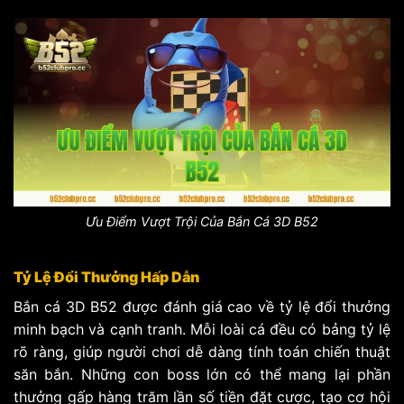
Ưu Điểm Vượt Trội Của Bắn Cá 3D B52
Tỷ Lệ Đổi Thưởng Hấp Dẫn
Bắn cá 3D B52 được đánh giá cao về tỷ lệ đổi thưởng
minh bạch và cạnh tranh. Mỗi loài cá đều có bảng tỷ lệ
rõ ràng, giúp người chơi dễ dàng tính toán chiến thuật
săn bắn. Những con boss lớn có thể mang lại phần
thưởng gấp hàng trăm lần số tiền đặt cược, tạo cơ hội