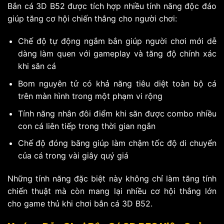
Bắn cá 3D B52 được tích hợp nhiều tính năng độc đáo
giúp tăng cơ hội chiến thắng cho người chơi:
Chế độ tự động ngắm bắn giúp người chơi mới dễ
dàng làm quen với gameplay và tăng độ chính xác
khi săn cá
Bom nguyên tử có khả năng tiêu diệt toàn bộ cá
trên màn hình trong một phạm vi rộng
Tính năng nhân đôi điểm khi săn được combo nhiều
con cá liên tiếp trong thời gian ngắn
Chế độ đóng băng giúp làm chậm tốc độ di chuyển
của cá trong vài giây quý giá
Những tính năng đặc biệt này không chỉ làm tăng tính
chiến thuật mà còn mang lại nhiều cơ hội thắng lớn
cho game thủ khi chơi bắn cá 3D B52.