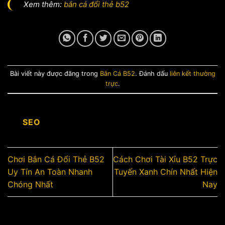
Xem thêm:
bắn cá đổi thẻ b52
Bài viết này được đăng trong
Bắn Cá B52
. Đánh dấu
liên kết thường
trực
.
SEO
Chơi Bắn Cá Đổi Thẻ B52
Cách Chơi Tài Xỉu B52 Trực
Uy Tín An Toàn Nhanh
Tuyến Xanh Chín Nhất Hiện
Chóng Nhất
Nay