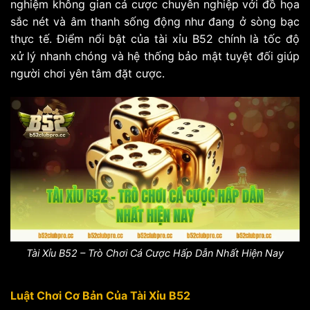
nghiệm không gian cá cược chuyên nghiệp với đồ họa
sắc nét và âm thanh sống động như đang ở sòng bạc
thực tế. Điểm nổi bật của tài xỉu B52 chính là tốc độ
xử lý nhanh chóng và hệ thống bảo mật tuyệt đối giúp
người chơi yên tâm đặt cược.
Tài Xỉu B52 – Trò Chơi Cá Cược Hấp Dẫn Nhất Hiện Nay
Luật Chơi Cơ Bản Của Tài Xỉu B52