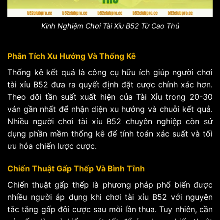
Kinh Nghiệm Chơi Tài Xỉu B52 Từ Cao Thủ
Phân Tích Xu Hướng Và Thống Kê
Thống kê kết quả là công cụ hữu ích giúp người chơi
tài xỉu B52 đưa ra quyết định đặt cược chính xác hơn.
Theo dõi tần suất xuất hiện của Tài Xỉu trong 20-30
ván gần nhất để nhận diện xu hướng và chuỗi kết quả.
Nhiều người chơi tài xỉu B52 chuyên nghiệp còn sử
dụng phần mềm thống kê để tính toán xác suất và tối
ưu hóa chiến lược cược.
Chiến Thuật Gấp Thếp Và Bình Tĩnh
Chiến thuật gấp thếp là phương pháp phổ biến được
nhiều người áp dụng khi chơi tài xỉu B52 với nguyên
tắc tăng gấp đôi cược sau mỗi lần thua. Tuy nhiên, cần