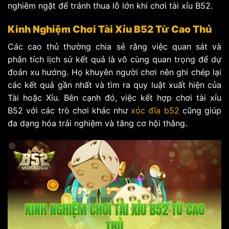
nghiêm ngặt để tránh thua lỗ lớn khi chơi tài xỉu B52.
Kinh Nghiệm Chơi Tài Xỉu B52 Từ Cao Thủ
Các cao thủ thường chia sẻ rằng việc quan sát và
phân tích lịch sử kết quả là vô cùng quan trọng để dự
đoán xu hướng. Họ khuyên người chơi nên ghi chép lại
các kết quả gần nhất và tìm ra quy luật xuất hiện của
Tài hoặc Xỉu. Bên cạnh đó, việc kết hợp chơi tài xỉu
B52 với các trò chơi khác như
xóc đĩa b52
cũng giúp
đa dạng hóa trải nghiệm và tăng cơ hội thắng.